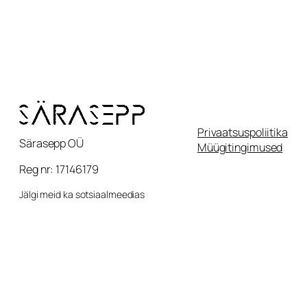
Privaatsuspoliitika
Särasepp OÜ
Müügitingimused
Reg nr: 17146179
Jälgi meid ka sotsiaalmeedias