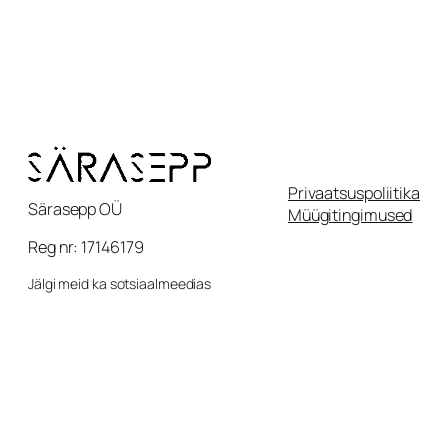
Privaatsuspoliitika
Särasepp OÜ
Müügitingimused
Reg nr: 17146179
Jälgi meid ka sotsiaalmeedias