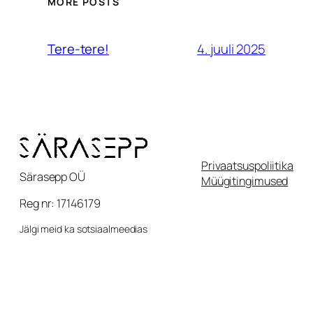
MORE POSTS
4. juuli 2025
Tere-tere!
Privaatsuspoliitika
Särasepp OÜ
Müügitingimused
Reg nr: 17146179
Jälgi meid ka sotsiaalmeedias