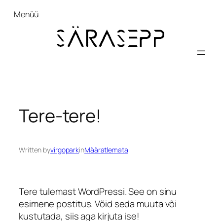
Liigu
Menüü
sisu
juurde
Tere-tere!
Written by
virgopark
in
Määratlemata
Tere tulemast WordPressi. See on sinu
esimene postitus. Võid seda muuta või
kustutada, siis aga kirjuta ise!