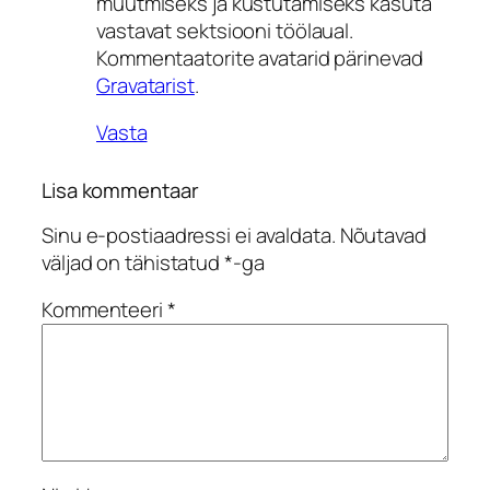
muutmiseks ja kustutamiseks kasuta
vastavat sektsiooni töölaual.
Kommentaatorite avatarid pärinevad
Gravatarist
.
Vasta
Lisa kommentaar
Sinu e-postiaadressi ei avaldata.
Nõutavad
väljad on tähistatud
*
-ga
Kommenteeri
*